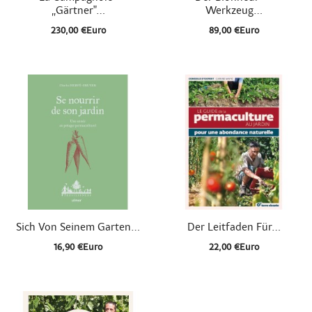
„Gärtner"...
Werkzeug...
230,00 €Euro
89,00 €Euro


Schnellansicht
Schnellansicht
Sich Von Seinem Garten...
Der Leitfaden Für...
16,90 €Euro
22,00 €Euro