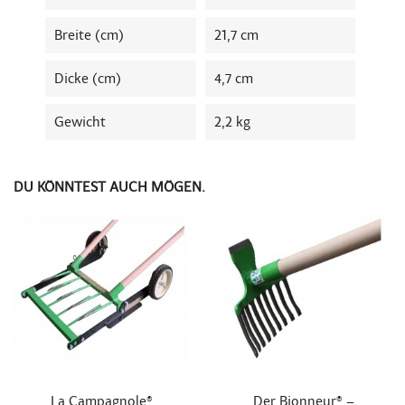
Breite (cm)
21,7 cm
Dicke (cm)
4,7 cm
Gewicht
2,2 kg
DU KÖNNTEST AUCH MÖGEN.


Schnellansicht
Schnellansicht
La Campagnole®
Der Bionneur® –