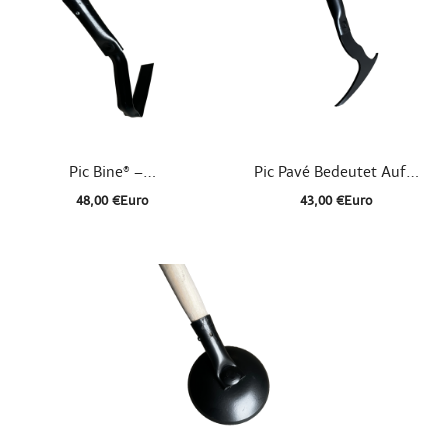


Schnellansicht
Schnellansicht
Pic Bine® –...
Pic Pavé Bedeutet Auf...
48,00 €Euro
43,00 €Euro