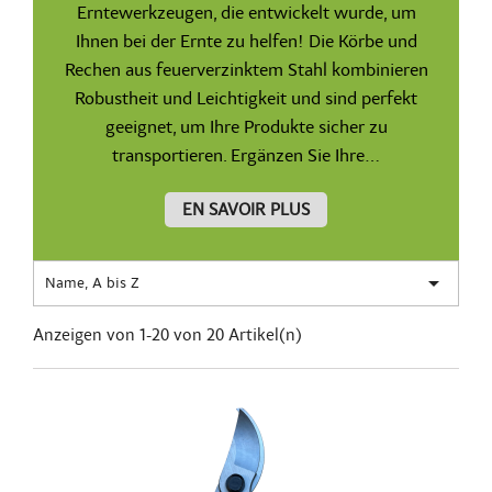
Erntewerkzeugen, die entwickelt wurde, um
Ihnen bei der Ernte zu helfen! Die Körbe und
Rechen aus feuerverzinktem Stahl kombinieren
Robustheit und Leichtigkeit und sind perfekt
geeignet, um Ihre Produkte sicher zu
transportieren. Ergänzen Sie Ihre...
EN SAVOIR PLUS

Name, A bis Z
Anzeigen von 1-20 von 20 Artikel(n)