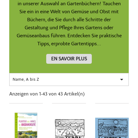
in unserer Auswahl an Gartenbüchern! Tauchen
Sie ein in eine Welt von Gemüse und Obst mit
Büchern, die Sie durch alle Schritte der
Gestaltung und Pflege Ihres Gartens oder
Gemüseanbaus führen. Entdecken Sie praktische
Tipps, erprobte Gartentipps...
EN SAVOIR PLUS

Name, A bis Z
Anzeigen von 1-43 von 43 Artikel(n)