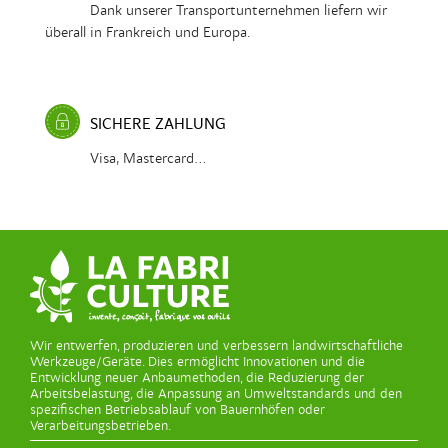
Dank unserer Transportunternehmen liefern wir
überall in Frankreich und Europa.
SICHERE ZAHLUNG
Visa, Mastercard...
Wir entwerfen, produzieren und verbessern landwirtschaftliche
Werkzeuge/Geräte. Dies ermöglicht Innovationen und die
Entwicklung neuer Anbaumethoden, die Reduzierung der
Arbeitsbelastung, die Anpassung an Umweltstandards und den
spezifischen Betriebsablauf von Bauernhöfen oder
Verarbeitungsbetrieben.