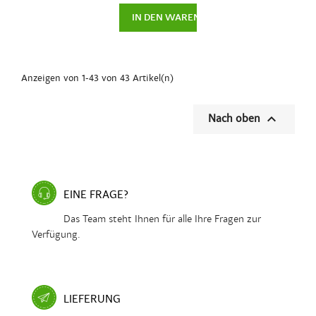
in der
23,00 €Euro
Syntropie.
IN DEN WARENKORB LEGEN
Ein Garten...
Anzeigen von 1-43 von 43 Artikel(n)

Nach oben
EINE FRAGE?
Das Team steht Ihnen für alle Ihre Fragen zur
Verfügung.
LIEFERUNG