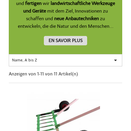
und
fertigen
wir
landwirtschaftliche Werkzeuge
und Geräte
mit dem Ziel, Innovationen zu
schaffen und
neue Anbautechniken
zu
entwickeln, die die Natur und den Menschen...
EN SAVOIR PLUS

Name, A bis Z
Anzeigen von 1-11 von 11 Artikel(n)