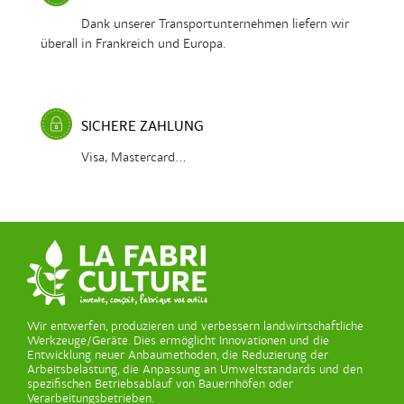
Dank unserer Transportunternehmen liefern wir
überall in Frankreich und Europa.
SICHERE ZAHLUNG
Visa, Mastercard...
Wir entwerfen, produzieren und verbessern landwirtschaftliche
Werkzeuge/Geräte. Dies ermöglicht Innovationen und die
Entwicklung neuer Anbaumethoden, die Reduzierung der
Arbeitsbelastung, die Anpassung an Umweltstandards und den
spezifischen Betriebsablauf von Bauernhöfen oder
Verarbeitungsbetrieben.