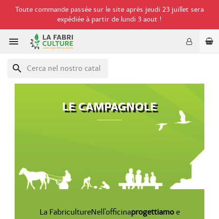
Toute commande passée sur le site après jeudi 23 juillet sera
expédiée à partir de lundi 3 aout !

search
LE CAMPAGNOLE
La FabricultureNell'officina
progettiamo
e