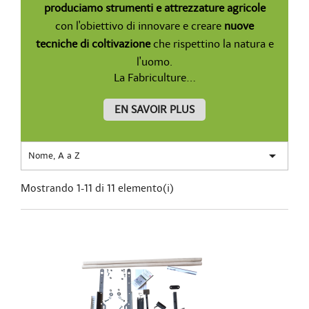
produciamo
strumenti e attrezzature agricole
con l'obiettivo di innovare e creare
nuove
tecniche di coltivazione
che rispettino la natura e
l'uomo.
La Fabriculture...
EN SAVOIR PLUS

Nome, A a Z
Mostrando 1-11 di 11 elemento(i)