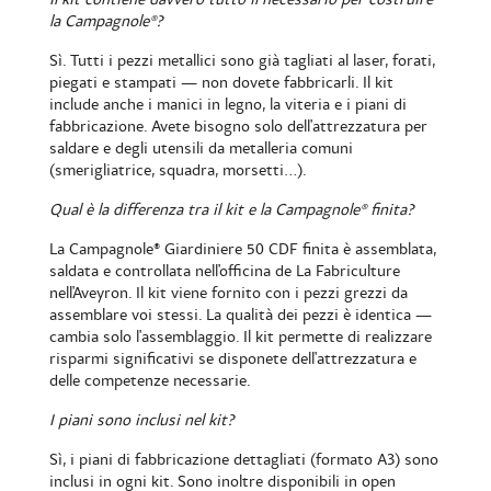
la Campagnole®?
Sì. Tutti i pezzi metallici sono già tagliati al laser, forati,
piegati e stampati — non dovete fabbricarli. Il kit
include anche i manici in legno, la viteria e i piani di
fabbricazione. Avete bisogno solo dell'attrezzatura per
saldare e degli utensili da metalleria comuni
(smerigliatrice, squadra, morsetti...).
Qual è la differenza tra il kit e la Campagnole® finita?
La
Campagnole® Giardiniere 50 CDF finita
è assemblata,
saldata e controllata nell'officina de La Fabriculture
nell'Aveyron. Il kit viene fornito con i pezzi grezzi da
assemblare voi stessi. La qualità dei pezzi è identica —
cambia solo l'assemblaggio. Il kit permette di realizzare
risparmi significativi se disponete dell'attrezzatura e
delle competenze necessarie.
I piani sono inclusi nel kit?
Sì, i piani di fabbricazione dettagliati (formato A3) sono
inclusi in ogni kit. Sono inoltre disponibili in open