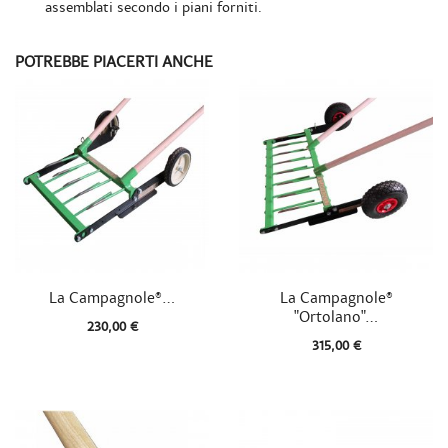
assemblati secondo i piani forniti.
POTREBBE PIACERTI ANCHE


Vista rapida
Vista rapida
La Campagnole®...
La Campagnole®
"Ortolano"...
230,00 €
315,00 €