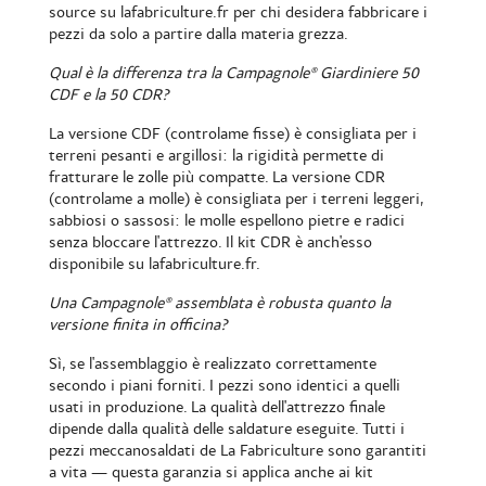
source su lafabriculture.fr per chi desidera fabbricare i
pezzi da solo a partire dalla materia grezza.
Qual è la differenza tra la Campagnole® Giardiniere 50
CDF e la 50 CDR?
La versione CDF (controlame fisse) è consigliata per i
terreni pesanti e argillosi: la rigidità permette di
fratturare le zolle più compatte. La versione CDR
(controlame a molle) è consigliata per i terreni leggeri,
sabbiosi o sassosi: le molle espellono pietre e radici
senza bloccare l'attrezzo. Il kit CDR è anch'esso
disponibile su lafabriculture.fr
.
Una Campagnole® assemblata è robusta quanto la
versione finita in officina?
Sì, se l'assemblaggio è realizzato correttamente
secondo i piani forniti. I pezzi sono identici a quelli
usati in produzione. La qualità dell'attrezzo finale
dipende dalla qualità delle saldature eseguite. Tutti i
pezzi meccanosaldati de La Fabriculture sono garantiti
a vita — questa garanzia si applica anche ai kit