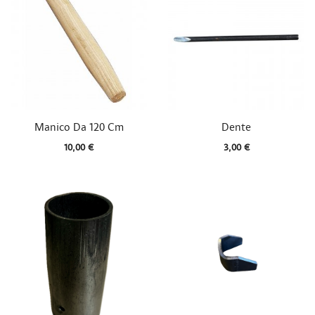


Vista rapida
Vista rapida
Manico Da 120 Cm
Dente
10,00 €
3,00 €