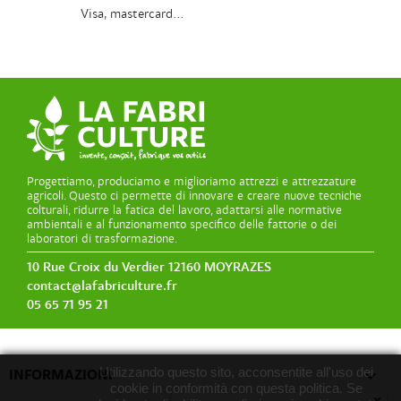
Visa, mastercard...
Progettiamo, produciamo e miglioriamo attrezzi e attrezzature
agricoli. Questo ci permette di innovare e creare nuove tecniche
colturali, ridurre la fatica del lavoro, adattarsi alle normative
ambientali e al funzionamento specifico delle fattorie o dei
laboratori di trasformazione.
10 Rue Croix du Verdier 12160 MOYRAZES
contact@lafabriculture.fr
05 65 71 95 21
Utilizzando questo sito, acconsentite all'uso dei

INFORMAZIONI
cookie in conformità con questa politica. Se
x