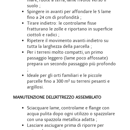
filare, ruote a terra, lame rivolte verso il
suolo ;
Spingere in avanti per affondare le 5 lame
fino a 24 cm di profondità ;
Tirare indietro: le controlame fisse
fratturano le zolle e riportano in superficie
ciottoli e radici ;
Ripetere il movimento avanti-indietro su
tutta la larghezza della parcella ;
Per i terreni molto compatti, un primo
passaggio leggero (lame poco affossate)
prepara un secondo passaggio più profondo
;
Ideale per gli orti familiari e le piccole
parcelle fino a 300 m² su terreni pesanti e
argillosi.
MANUTENZIONE DELL'ATTREZZO ASSEMBLATO
Sciacquare lame, controlame e flange con
acqua pulita dopo ogni utilizzo o spazzolare
con una
spazzola metallica adatta
;
Lasciare asciugare prima di riporre per