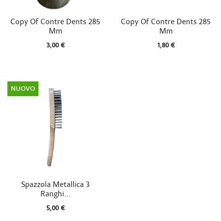


Vista rapida
Vista rapida
Copy Of Contre Dents 285
Copy Of Contre Dents 285
Mm
Mm
3,00 €
1,80 €
NUOVO

Vista rapida
Spazzola Metallica 3
Ranghi...
5,00 €