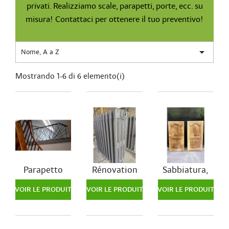
privati. Realizziamo scale, parapetti, porte, ecc. su
misura! Contattaci per ottenere il tuo preventivo!

Nome, A a Z
Mostrando 1-6 di 6 elemento(i)
Parapetto
Rénovation
Sabbiatura,
de
restauro di
radiateurs
mobili e
VOIR LE PRODUIT
VOIR LE PRODUIT
VOIR LE PRODUIT
pezzi in...