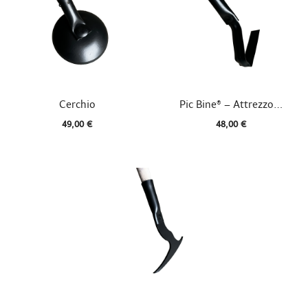


Vista rapida
Vista rapida
Cerchio
Pic Bine® – Attrezzo...
49,00 €
48,00 €