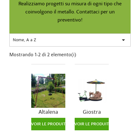
Realizziamo progetti su misura di ogni tipo che
coinvolgono il metallo. Contattaci per un
preventivo!

Nome, A a Z
Mostrando 1-2 di 2 elemento(i)
Altalena
Giostra
VOIR LE PRODUIT
VOIR LE PRODUIT