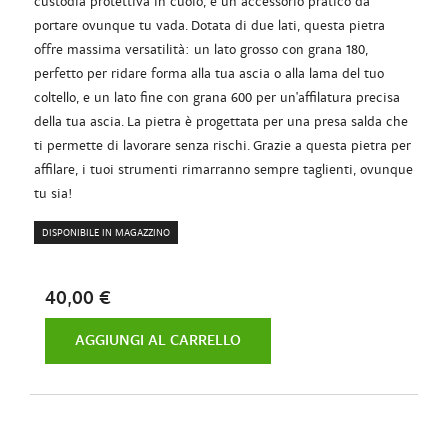
custodia protettiva in cuoio, è un accessorio pratico da
portare ovunque tu vada. Dotata di due lati, questa pietra
offre massima versatilità: un lato grosso con grana 180,
perfetto per ridare forma alla tua ascia o alla lama del tuo
coltello, e un lato fine con grana 600 per un'affilatura precisa
della tua ascia. La pietra è progettata per una presa salda che
ti permette di lavorare senza rischi. Grazie a questa pietra per
affilare, i tuoi strumenti rimarranno sempre taglienti, ovunque
tu sia!
DISPONIBILE IN MAGAZZINO
40,00 €
AGGIUNGI AL CARRELLO