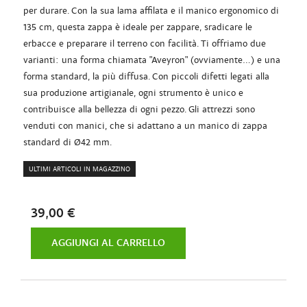
per durare. Con la sua lama affilata e il manico ergonomico di
135 cm, questa zappa è ideale per zappare, sradicare le
erbacce e preparare il terreno con facilità. Ti offriamo due
varianti: una forma chiamata "Aveyron" (ovviamente...) e una
forma standard, la più diffusa. Con piccoli difetti legati alla
sua produzione artigianale, ogni strumento è unico e
contribuisce alla bellezza di ogni pezzo. Gli attrezzi sono
venduti con manici, che si adattano a un manico di zappa
standard di Ø42 mm.
ULTIMI ARTICOLI IN MAGAZZINO
39,00 €
AGGIUNGI AL CARRELLO