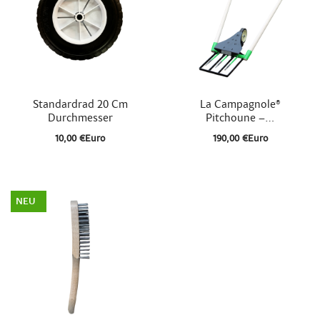


Schnellansicht
Schnellansicht
Standardrad 20 Cm
La Campagnole®
Durchmesser
Pitchoune –...
10,00 €Euro
190,00 €Euro
NEU