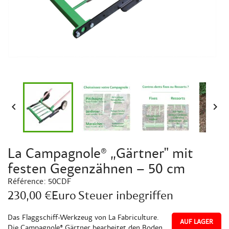


La Campagnole® „Gärtner" mit
festen Gegenzähnen – 50 cm
Référence:
50CDF
230,00 €Euro
Steuer inbegriffen
Das Flaggschiff-Werkzeug von La Fabriculture.
AUF LAGER
Die Campagnole® Gärtner bearbeitet den Boden