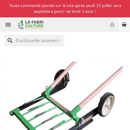
Toute commande passée sur le site après jeudi 23 juillet sera
expédiée à partir de lundi 3 aout !

search