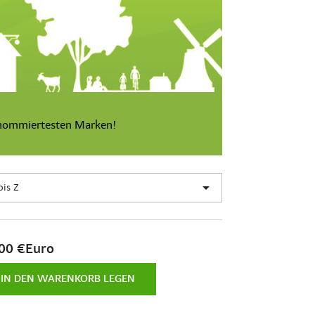
enommiertesten Marken!

bis Z
00 €Euro
IN DEN WARENKORB LEGEN