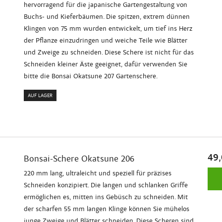
hervorragend für die japanische Gartengestaltung von
Buchs- und Kieferbäumen. Die spitzen, extrem dünnen
Klingen von 75 mm wurden entwickelt, um tief ins Herz
der Pflanze einzudringen und weiche Teile wie Blätter
und Zweige zu schneiden. Diese Schere ist nicht für das
Schneiden kleiner Äste geeignet, dafür verwenden Sie
bitte die Bonsai Okatsune 207 Gartenschere.
AUF LAGER
49
Bonsai-Schere Okatsune 206
220 mm lang, ultraleicht und speziell für präzises
Schneiden konzipiert. Die langen und schlanken Griffe
ermöglichen es, mitten ins Gebüsch zu schneiden. Mit
der scharfen 55 mm langen Klinge können Sie mühelos
junge Zweige und Blätter schneiden. Diese Scheren sind