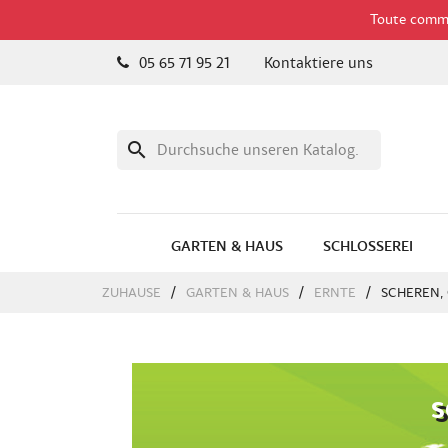
Toute comman
05 65 71 95 21
Kontaktiere uns
search
GARTEN & HAUS
SCHLOSSEREI
ZUHAUSE
GARTEN & HAUS
ERNTE
SCHEREN,
S