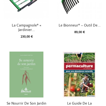


Aperçu rapide
Aperçu rapide
La Campagnole® «
Le Bionneur® – Outil De...
Jardinier...
89,00 €
230,00 €


Aperçu rapide
Aperçu rapide
Se Nourrir De Son Jardin
Le Guide De La