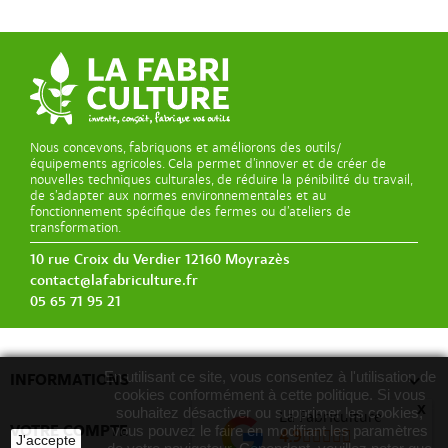
Nous concevons, fabriquons et améliorons des outils/
équipements agricoles. Cela permet d’innover et de créer de
nouvelles techniques culturales, de réduire la pénibilité du travail,
de s’adapter aux normes environnementales et au
fonctionnement spécifique des fermes ou d’ateliers de
transformation.
10 rue Croix du Verdier 12160 Moyrazès
contact@lafabriculture.fr
05 65 71 95 21
En utilisant ce site, vous consentez à l'utilisation de

INFORMATIONS
cookies conformément à cette politique. Si vous
x
souhaitez désactiver ou supprimer les cookies,
La Fabriculture

VOTRE COMPTE
vous pouvez le faire en modifiant les paramètres
4.9
J'accepte