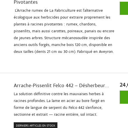
Pivotantes
L'Arrache rumex de La Fabriculture est l'alternative
écologique aux herbicides pour extraire proprement les
plantes à racines pivotantes : rumex, chardons,
pissenlits, mais aussi carottes, poireaux, panais ou encore
de jeunes arbres. Structure mécanosoudée inspirée des
anciens outils forgés, manche bois 120 cm, disponible en
deux tailles (dents 21 cm ou 30 cm). Fabriqué en Aveyron.
24,
Arrache-Pissenlit Felco 442 – Désherbeur...
La solution définitive contre les mauvaises herbes à
racines profondes. La lame en acier au bore forgé en
forme de langue de serpent du Felco 442 s'enfonce,
sectionne et extrait — racine entière, sol intact.
DERNIERS ARTICLES EN STOCK