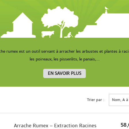
rache rumex est un outil servant à arracher les arbustes et plantes à ra
les poireaux, les pissenlits, le panais,...
EN SAVOIR PLUS
Trier par :
Nom, A à
58,
Arrache Rumex – Extraction Racines