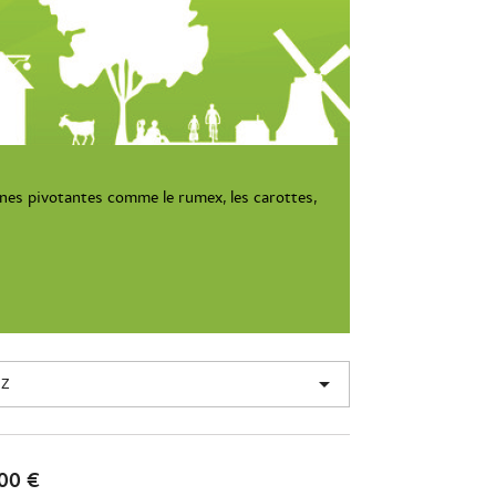
cines pivotantes comme le rumex, les carottes,

 Z
00 €