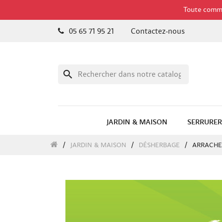
Toute comman
05 65 71 95 21
Contactez-nous
search
JARDIN & MAISON
SERRURER
JARDIN & MAISON
DÉSHERBAGE
ARRACHE