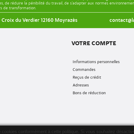
les, de réduire la pénibilité du travail, de s’adapter aux normes environnem
ers de transformation.
e Croix du Verdier 12160 Moyrazès
contact@la
VOTRE COMPTE
Informations personnelles
Commandes
Reçus de crédit
Adresses
Bons de réduction
n de cookies conformément à cette politique. Si vous souhaitez désacti