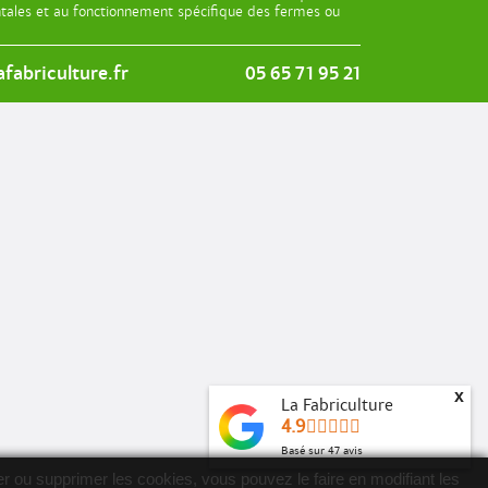
entales et au fonctionnement spécifique des fermes ou
fabriculture.fr
05 65 71 95 21
x
La Fabriculture
4.9
Basé sur
47
avis
ver ou supprimer les cookies, vous pouvez le faire en modifiant les