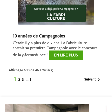
10 années de Campagnoles
C’était il y a plus de dix ans, La Fabriculture
sortait sa première Campagnole avec le concours
de la @fermedubec !
EN LIRE PLUS
Affichage 1-10 de 46 article(s)
1

Suivant
2
3
…
5
Pr