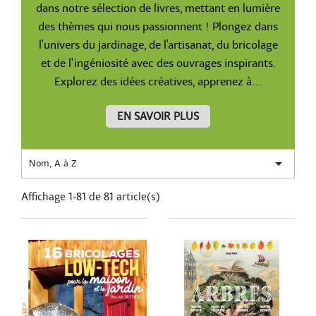
dans notre sélection de livres, mettant en lumière
des thèmes qui nous passionnent ! Plongez dans
l'univers du jardinage, de l'artisanat, du bricolage
et de l'ingéniosité avec des ouvrages inspirants.
Explorez des idées créatives, apprenez à...
EN SAVOIR PLUS

Nom, A à Z
Affichage 1-81 de 81 article(s)