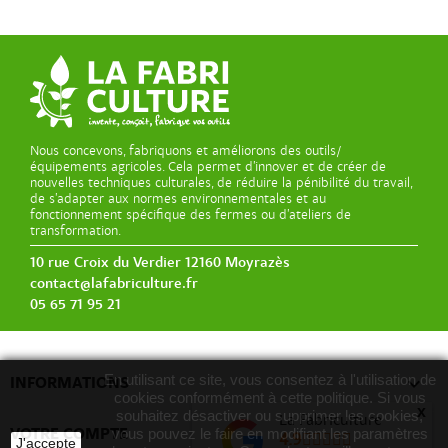
Nous concevons, fabriquons et améliorons des outils/
équipements agricoles. Cela permet d’innover et de créer de
nouvelles techniques culturales, de réduire la pénibilité du travail,
de s’adapter aux normes environnementales et au
fonctionnement spécifique des fermes ou d’ateliers de
transformation.
10 rue Croix du Verdier 12160 Moyrazès
contact@lafabriculture.fr
05 65 71 95 21
En utilisant ce site, vous consentez à l'utilisation de

INFORMATIONS
cookies conformément à cette politique. Si vous
x
souhaitez désactiver ou supprimer les cookies,
La Fabriculture

VOTRE COMPTE
vous pouvez le faire en modifiant les paramètres
4.9
J'accepte