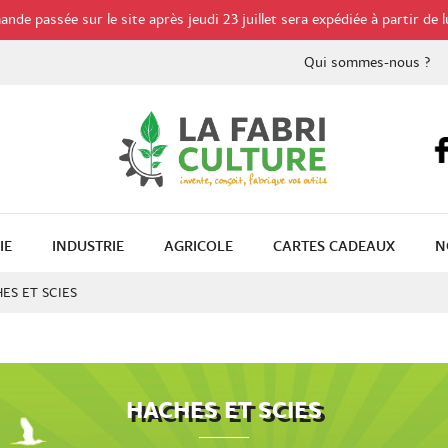
de passée sur le site après jeudi 23 juillet sera expédiée à partir de l
Qui sommes-nous ?
IE
INDUSTRIE
AGRICOLE
CARTES CADEAUX
N
ES ET SCIES
HACHES ET SCIES