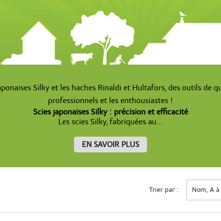
ponaises Silky et les haches Rinaldi et Hultafors, des outils de q
professionnels et les enthousiastes !
Scies japonaises Silky : précision et efficacité
Les scies Silky, fabriquées au...
EN SAVOIR PLUS
Trier par :
Nom, A à