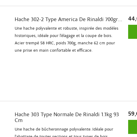
44,
Hache 302-2 Type America De Rinaldi 700gr...
Une hache polyvalente et robuste, inspirée des modèles
historiques, idéale pour l’élagage et la coupe de bois.
Acier trempé 58 HRC, poids 700g, manche 62 cm pour
une prise en main confortable et efficace.
59,
Hache 303 Type Normale De Rinaldi 1.1kg 93
Cm
Une hache de bûcheronnage polyvalente. Idéale pour
l'abattage de toutes sections et tous types de bois