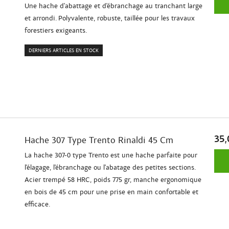
Une hache d'abattage et d'ébranchage au tranchant large
et arrondi. Polyvalente, robuste, taillée pour les travaux
forestiers exigeants.
DERNIERS ARTICLES EN STOCK
35,
Hache 307 Type Trento Rinaldi 45 Cm
La hache 307-0 type Trento est une hache parfaite pour
l'élagage, l'ébranchage ou l'abatage des petites sections.
Acier trempé 58 HRC, poids 775 gr, manche ergonomique
en bois de 45 cm pour une prise en main confortable et
efficace.