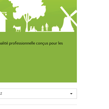
ualité professionnelle conçus pour les

 Z