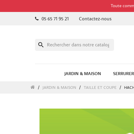
Toute comman
05 65 71 95 21
Contactez-nous
search
JARDIN & MAISON
SERRURER
JARDIN & MAISON
TAILLE ET COUPE
HACH