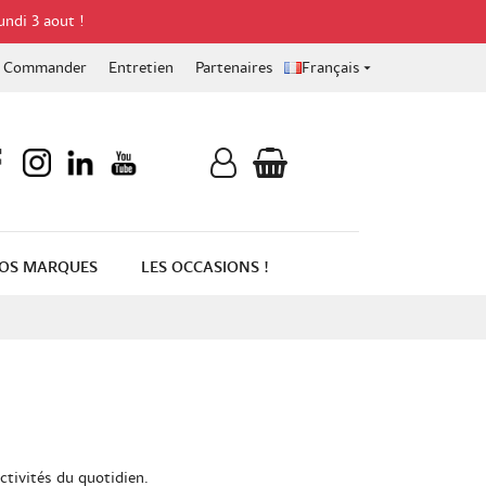
undi 3 aout !
Commander
Entretien
Partenaires
Français

OS MARQUES
LES OCCASIONS !
ctivités du quotidien.