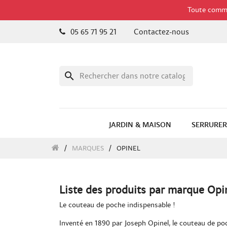
Toute comman
05 65 71 95 21
Contactez-nous
search
JARDIN & MAISON
SERRURER
MARQUES
OPINEL
Liste des produits par marque Opi
Le couteau de poche indispensable !
Inventé en 1890 par Joseph Opinel, le couteau de poc