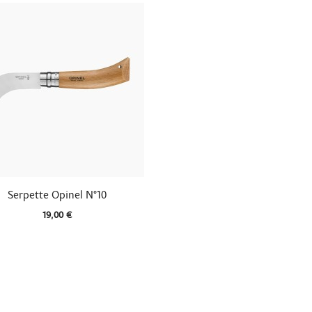

Aperçu rapide
Serpette Opinel N°10
19,00 €