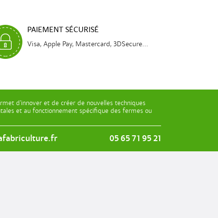
PAIEMENT SÉCURISÉ
Visa, Apple Pay, Mastercard, 3DSecure...
rmet d’innover et de créer de nouvelles techniques
entales et au fonctionnement spécifique des fermes ou
fabriculture.fr
05 65 71 95 21