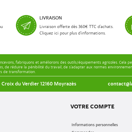
LIVRAISON
au
Livraison offerte dès 360€ TTC d'achats.
Cliquez ici pour plus d'informations.
ncevons, fabriquons et améliorons des outils/équipements agricoles. Cela pe
les, de réduire la pénibilité du travail, de s’adapter aux normes environnem
ers de transformation.
e Croix du Verdier 12160 Moyrazès
contact@la
VOTRE COMPTE
Informations personnelles