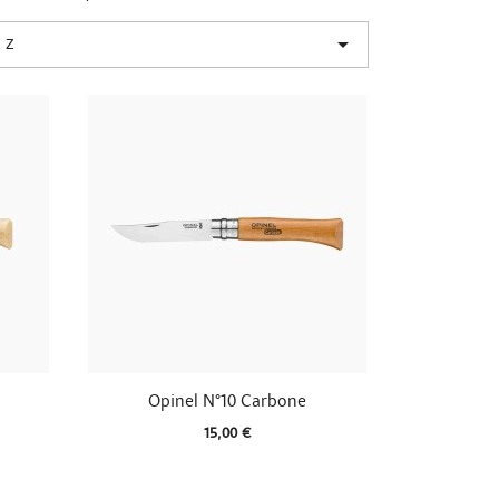

 Z

Aperçu rapide
Opinel N°10 Carbone
15,00 €