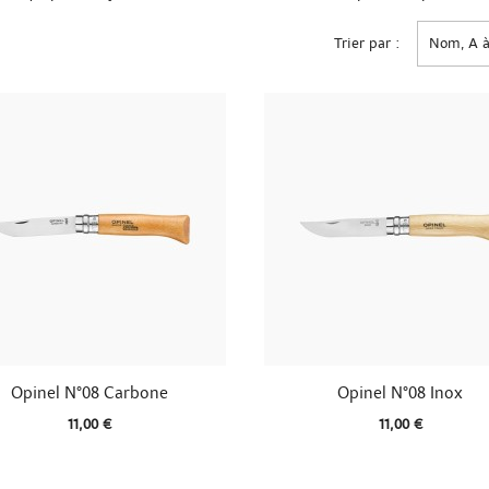
Trier par :
Nom, A à


Aperçu rapide
Aperçu rapide
Opinel N°08 Carbone
Opinel N°08 Inox
11,00 €
11,00 €