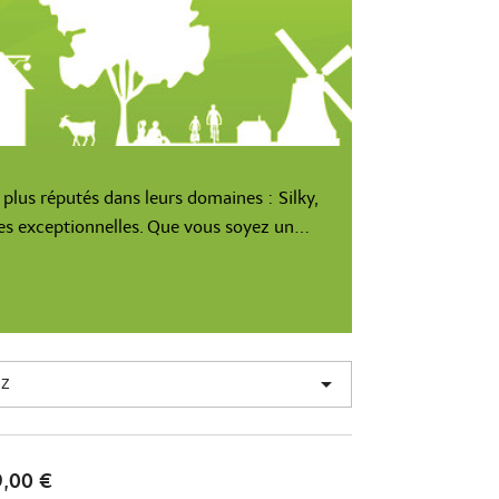
s plus réputés dans leurs domaines : Silky,
s exceptionnelles. Que vous soyez un...

 Z
,00 €