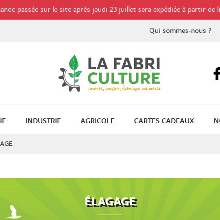
de passée sur le site après jeudi 23 juillet sera expédiée à partir de l
Qui sommes-nous ?
IE
INDUSTRIE
AGRICOLE
CARTES CADEAUX
N
GAGE
ÉLAGAGE