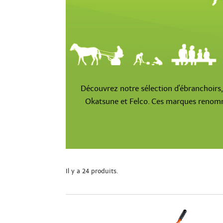
Découvrez notre sélection d'ébranchoirs, é
Okatsune et Felco. Ces marques renommé
Il y a 24 produits.