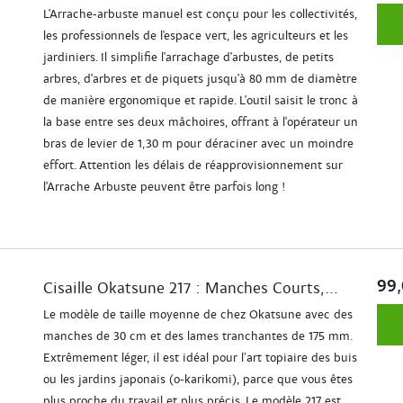
L'Arrache-arbuste manuel est conçu pour les collectivités,
les professionnels de l'espace vert, les agriculteurs et les
jardiniers. Il simplifie l'arrachage d'arbustes, de petits
arbres, d'arbres et de piquets jusqu'à 80 mm de diamètre
de manière ergonomique et rapide. L'outil saisit le tronc à
la base entre ses deux mâchoires, offrant à l'opérateur un
bras de levier de 1,30 m pour déraciner avec un moindre
effort. Attention les délais de réapprovisionnement sur
l'Arrache Arbuste peuvent être parfois long !
99,
Cisaille Okatsune 217 : Manches Courts,...
Le modèle de taille moyenne de chez Okatsune avec des
manches de 30 cm et des lames tranchantes de 175 mm.
Extrêmement léger, il est idéal pour l’art topiaire des buis
ou les jardins japonais (o-karikomi), parce que vous êtes
plus proche du travail et plus précis. Le modèle 217 est