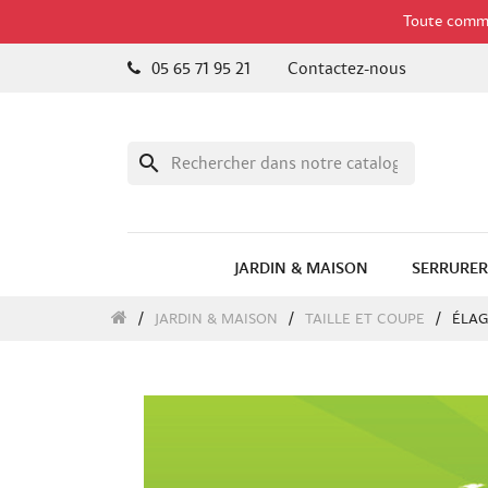
Toute comman
05 65 71 95 21
Contactez-nous
search
JARDIN & MAISON
SERRURER
JARDIN & MAISON
TAILLE ET COUPE
ÉLA