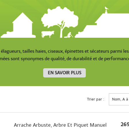
lagueurs, tailles haies, ciseaux, épinettes et sécateurs parmi le
es sont synonymes de qualité, de durabilité et de performance
EN SAVOIR PLUS
Trier par :
Nom, A à
269
Arrache Arbuste, Arbre Et Piquet Manuel