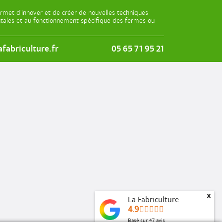
rmet d’innover et de créer de nouvelles techniques
entales et au fonctionnement spécifique des fermes ou
fabriculture.fr
05 65 71 95 21
x
La Fabriculture
4.9
Basé sur
47
avis