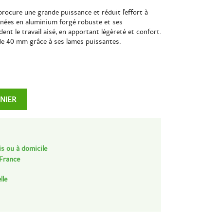
rocure une grande puissance et réduit l'effort à
ignées en aluminium forgé robuste et ses
nt le travail aisé, en apportant légèreté et confort.
de 40 mm grâce à ses lames puissantes.
ANIER
is ou à domicile
 France
lle