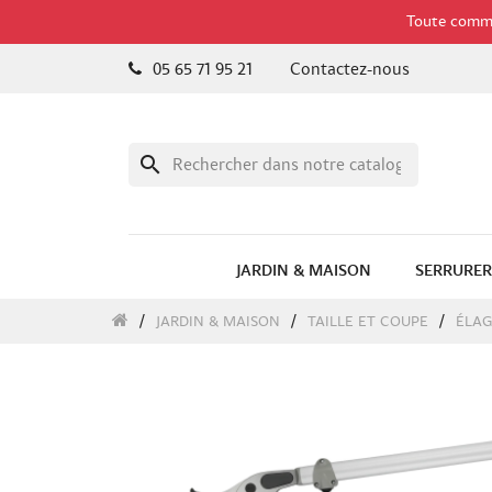
Toute comman
05 65 71 95 21
Contactez-nous
search
JARDIN & MAISON
SERRURER
JARDIN & MAISON
TAILLE ET COUPE
ÉLA