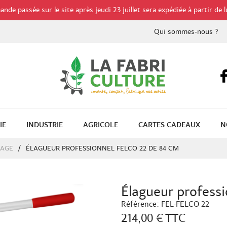
de passée sur le site après jeudi 23 juillet sera expédiée à partir de l
Qui sommes-nous ?
IE
INDUSTRIE
AGRICOLE
CARTES CADEAUX
N
GAGE
ÉLAGUEUR PROFESSIONNEL FELCO 22 DE 84 CM
Élagueur professi
Référence:
FEL-FELCO 22
214,00 €
TTC