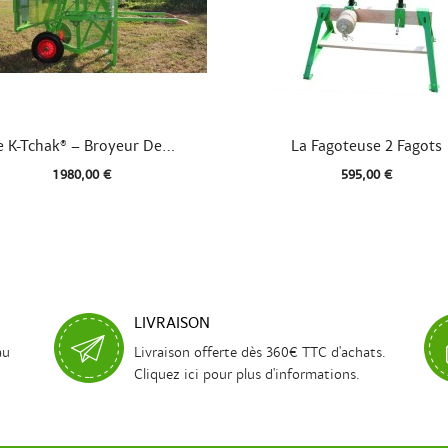


Aperçu rapide
Aperçu rapide
e K-Tchak® – Broyeur De...
La Fagoteuse 2 Fagots
1 980,00 €
595,00 €
LIVRAISON
au
Livraison offerte dès 360€ TTC d'achats.
Cliquez ici pour plus d'informations.