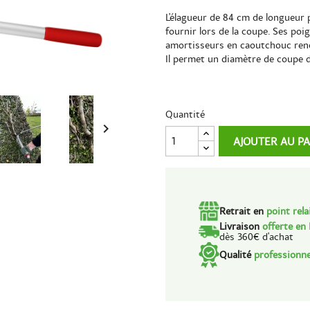
L'élagueur de 84 cm de longueur p
fournir lors de la coupe. Ses po
amortisseurs en caoutchouc rende
Il permet un diamètre de coupe 
Quantité

AJOUTER AU P
Retrait en
point rela
Livraison
offerte en
dès 360€ d'achat
Qualité
professionne