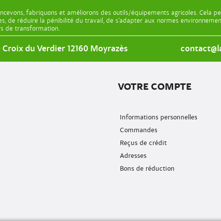
ncevons, fabriquons et améliorons des outils/équipements agricoles. Cela pe
les, de réduire la pénibilité du travail, de s’adapter aux normes environnem
ers de transformation.
e Croix du Verdier 12160 Moyrazès
contact@la
VOTRE COMPTE
Informations personnelles
Commandes
Reçus de crédit
Adresses
Bons de réduction