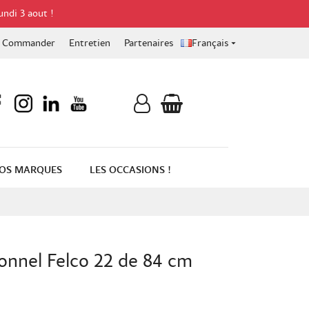
undi 3 aout !
Commander
Entretien
Partenaires
Français

OS MARQUES
LES OCCASIONS !
onnel Felco 22 de 84 cm