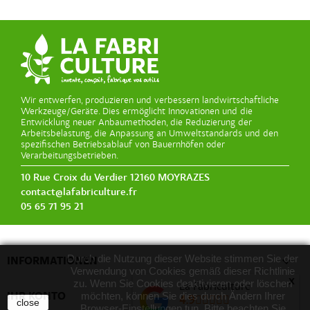
Wir entwerfen, produzieren und verbessern landwirtschaftliche
Werkzeuge/Geräte. Dies ermöglicht Innovationen und die
Entwicklung neuer Anbaumethoden, die Reduzierung der
Arbeitsbelastung, die Anpassung an Umweltstandards und den
spezifischen Betriebsablauf von Bauernhöfen oder
Verarbeitungsbetrieben.
10 Rue Croix du Verdier 12160 MOYRAZES
contact@lafabriculture.fr
05 65 71 95 21
Durch die Nutzung dieser Website stimmen Sie der

INFORMATIONEN
Verwendung von Cookies gemäß dieser Richtlinie
x
zu. Wenn Sie Cookies deaktivieren oder löschen
La Fabriculture

IHR KONTO
möchten, können Sie dies durch Ändern Ihrer
4.9
close
Browser-Einstellungen tun. Bitte beachten Sie