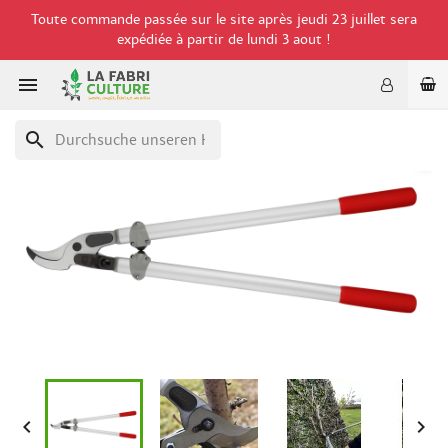
Toute commande passée sur le site après jeudi 23 juillet sera
expédiée à partir de lundi 3 aout !

search

