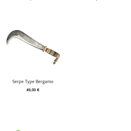

Aperçu rapide
Serpe Type Bergamo
49,00 €