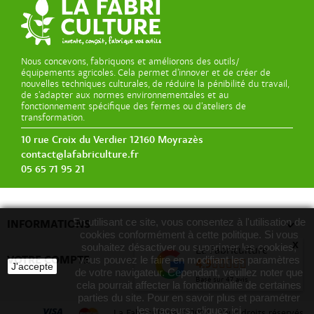
Nous concevons, fabriquons et améliorons des outils/
équipements agricoles. Cela permet d’innover et de créer de
nouvelles techniques culturales, de réduire la pénibilité du travail,
de s’adapter aux normes environnementales et au
fonctionnement spécifique des fermes ou d’ateliers de
transformation.
10 rue Croix du Verdier 12160 Moyrazès
contact@lafabriculture.fr
05 65 71 95 21
En utilisant ce site, vous consentez à l'utilisation de

INFORMATIONS
cookies conformément à cette politique. Si vous
x
souhaitez désactiver ou supprimer les cookies,
La Fabriculture

VOTRE COMPTE
vous pouvez le faire en modifiant les paramètres
4.9
J'accepte
de votre navigateur. Cependant, veuillez noter que
Basé sur
47
avis
cela pourrait affecter la fonctionnalité de certaines
parties du site. Pour en savoir plus et paramétrer
les traceurs:
cliquez ici
La Fabriculture
©
2024 - Tous droits réservés