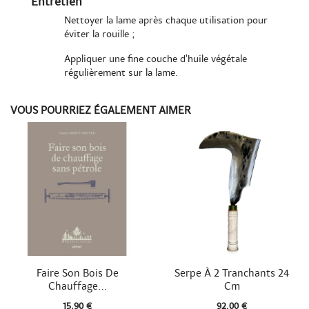
Entretien
Nettoyer la lame après chaque utilisation pour
éviter la rouille ;
Appliquer une fine couche d’huile végétale
régulièrement sur la lame.
VOUS POURRIEZ ÉGALEMENT AIMER


Aperçu rapide
Aperçu rapide
Faire Son Bois De
Serpe À 2 Tranchants 24
Chauffage...
Cm
15,90 €
92,00 €