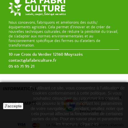
Nous concevons, fabriquons et améliorons des outils/
équipements agricoles. Cela permet d’innover et de créer de
nouvelles techniques culturales, de réduire la pénibilité du travail,
de s’adapter aux normes environnementales et au
fonctionnement spécifique des fermes ou d’ateliers de
transformation.
10 rue Croix du Verdier 12160 Moyrazès
contact@lafabriculture.fr
05 65 71 95 21
En utilisant ce site, vous consentez à l'utilisation de

INFORMATIONS
cookies conformément à cette politique. Si vous
x
souhaitez désactiver ou supprimer les cookies,
La Fabriculture

VOTRE COMPTE
vous pouvez le faire en modifiant les paramètres
4.9
J'accepte
de votre navigateur. Cependant, veuillez noter que
Basé sur
47
avis
cela pourrait affecter la fonctionnalité de certaines
parties du site. Pour en savoir plus et paramétrer
les traceurs:
cliquez ici
La Fabriculture
©
2024 - Tous droits réservés