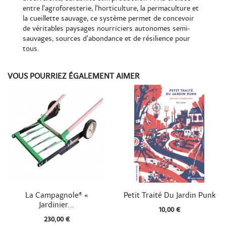
entre l’agroforesterie, l’horticulture, la permaculture et
la cueillette sauvage, ce système permet de concevoir
de véritables paysages nourriciers autonomes semi-
sauvages, sources d’abondance et de résilience pour
tous.
VOUS POURRIEZ ÉGALEMENT AIMER


Aperçu rapide
Aperçu rapide
La Campagnole® «
Petit Traité Du Jardin Punk
Jardinier...
10,00 €
230,00 €