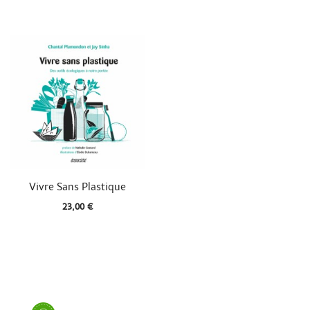

Aperçu rapide
Vivre Sans Plastique
23,00 €