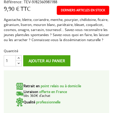
Référence:
TEV-9782360987788
9,90 €
TTC
DERNIERS ARTICLES EN STOCK
Agastache, blette, coriandre, menthe, pourpier, chélidoine, ficaire,
géranium, liseron, mouron blanc, pariétaire, bleuet, coquelicot,
cosmos, onagre, sarrasin, tournesol… Savez-vous reconnaître les
jeunes plantules spontanées ? Savez-vous quoi en faire, les laisser
ou les arracher ? Connaissez-vous la dissémination naturelle ?
Quantité
AJOUTER AU PANIER
Retrait en
point relais ou à domicile
Livraison
offerte en France
dès 360€ d'achat
Qualité
professionnelle