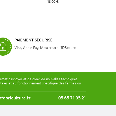
16,00 €
PAIEMENT SÉCURISÉ
Visa, Apple Pay, Mastercard, 3DSecure...
rmet d’innover et de créer de nouvelles techniques
entales et au fonctionnement spécifique des fermes ou
fabriculture.fr
05 65 71 95 21