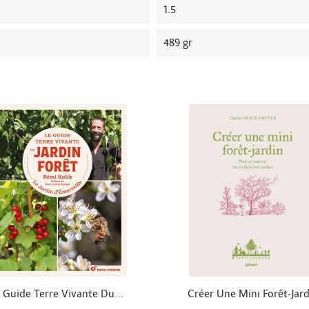
1.5
489 gr


Aperçu rapide
Aperçu rapide
 Guide Terre Vivante Du...
Créer Une Mini Forêt-Jard