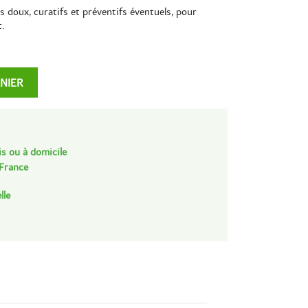
s doux, curatifs et préventifs éventuels, pour
t.
ANIER
is ou à domicile
 France
lle