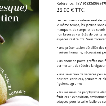
Référence:
TEV-978236098867
26,00 €
TTC
Les jardiniers s'intéressent de p
le même temps, les jardins sont d
manquent de temps et de savoir-f
nombreuses variétés de petits ar
espaces restreints. Vous trouvere
• une présentation détaillée des 
hauteur humaine, nécessitant peu
• un choix de porte-greffes nani
permettant de réduire la vigueur
• une sélection de variétés peu 
poiriers, cerisiers, pruniers et p
figuiers, agrumes...
• les mesures de prophylaxie élé
fruitiers : exposition, environneme
adaptés pour la taille facile de ce