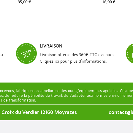
35,00 €
16,90 €
LIVRAISON
au
Livraison offerte dès 360€ TTC d'achats.
Cliquez ici pour plus d'informations.
ncevons, fabriquons et améliorons des outils/équipements agricoles. Cela pe
les, de réduire la pénibilité du travail, de s’adapter aux normes environnem
ers de transformation.
e Croix du Verdier 12160 Moyrazès
contact@la