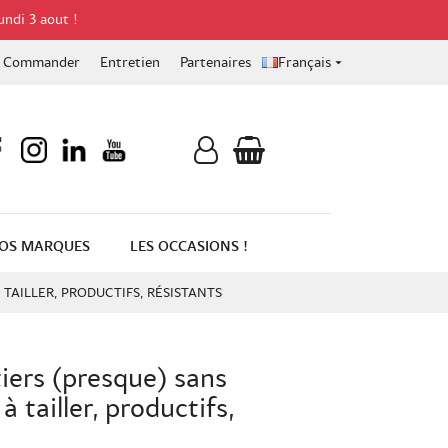
undi 3 aout !
Commander
Entretien
Partenaires
Français

OS MARQUES
LES OCCASIONS !
 TAILLER, PRODUCTIFS, RÉSISTANTS
tiers (presque) sans
à tailler, productifs,