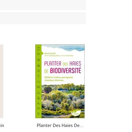

Aperçu rapide
in
Planter Des Haies De...