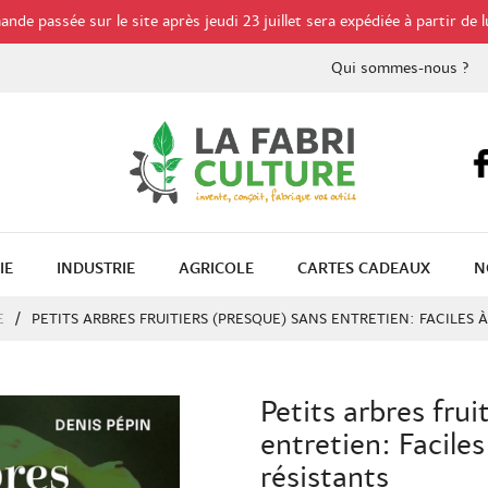
de passée sur le site après jeudi 23 juillet sera expédiée à partir de l
Qui sommes-nous ?
IE
INDUSTRIE
AGRICOLE
CARTES CADEAUX
N
E
PETITS ARBRES FRUITIERS (PRESQUE) SANS ENTRETIEN: FACILES À
Petits arbres frui
entretien: Faciles 
résistants