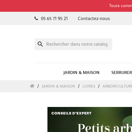
Toute comman
05 65 71 95 21
Contactez-nous
search
JARDIN & MAISON
SERRURER
JARDIN & MAISON
LIVRES
ARBORICULTUR