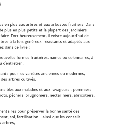
9
lus en plus aux arbres et aux arbustes fruitiers. Dans
e plus en plus petits et la plupart des jardiniers
aire. Fort heureusement, il existe aujourd'hui de
bres à la fois généreux, résistants et adaptés aux
z dans ce livre :
nouvelles formes fruitières, naines ou colonnaires, à
 d'entretien,
fiants pour les variétés anciennes ou modernes,
 des arbres cultivés,
sensibles aux maladies et aux ravageurs : pommiers,
luots, pêchers, brugnoniers, nectariniers, abricotiers,
mentaires pour préserver la bonne santé des
nt, sol, fertilisation... ainsi que les conseils
s arbres,