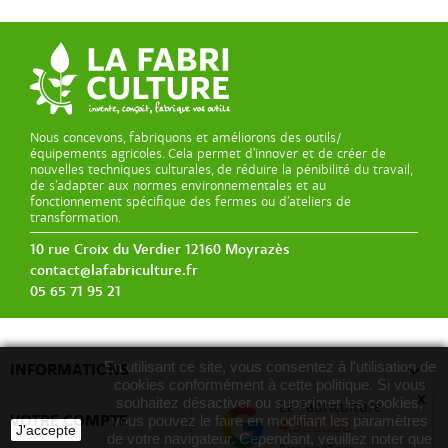
Nous concevons, fabriquons et améliorons des outils/
équipements agricoles. Cela permet d’innover et de créer de
nouvelles techniques culturales, de réduire la pénibilité du travail,
de s’adapter aux normes environnementales et au
fonctionnement spécifique des fermes ou d’ateliers de
transformation.
10 rue Croix du Verdier 12160 Moyrazès
contact@lafabriculture.fr
05 65 71 95 21
En utilisant ce site, vous consentez à l'utilisation de

INFORMATIONS
cookies conformément à cette politique. Si vous
x
souhaitez désactiver ou supprimer les cookies,
La Fabriculture

VOTRE COMPTE
vous pouvez le faire en modifiant les paramètres
4.9
J'accepte
de votre navigateur. Cependant, veuillez noter que