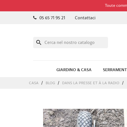
Toute comman
05 65 71 95 21
Contattaci
search
GIARDINO & CASA
SERRAMENT
CASA
BLOG
DANS LA PRESSE ET À LA RADIO