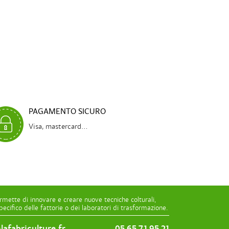
PAGAMENTO SICURO
Visa, mastercard...
rmette di innovare e creare nuove tecniche colturali,
ecifico delle fattorie o dei laboratori di trasformazione.
afabriculture.fr
05 65 71 95 21