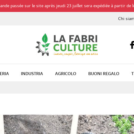
de passée sur le site après jeudi 23 juillet sera expédiée à partir de l
Chi sia
ERIA
INDUSTRIA
AGRICOLO
BUONI REGALO
T