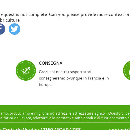
 request is not complete. Can you please provide more context or
abriculture
CONSEGNA
Grazie ai nostri trasportatori,
consegneremo ovunque in Francia e in
Europa.
iamo, produciamo e miglioriamo attrezzi e attrezzature agricoli. Questo ci pe
la fatica del lavoro, adattarsi alle normative ambientali e al funzionamento sp
e Croix du Verdier 12160 MOYRAZES
contact@l