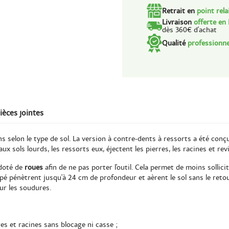
Retrait en
point rela
Livraison
offerte en
dès 360€ d'achat
Qualité
professionne
ièces jointes
s selon le type de sol. La version à contre-dents à ressorts a été conç
ux sols lourds, les ressorts eux, éjectent les pierres, les racines et re
 doté de
roues
afin de ne pas porter l'outil. Cela permet de moins sollic
pé pénètrent jusqu'à 24 cm de profondeur et aèrent le sol sans le retour
sur les soudures.
es et racines sans blocage ni casse ;