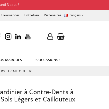
undi 3 aout !
Commander
Entretien
Partenaires
Français

OS MARQUES
LES OCCASIONS !
ERS ET CAILLOUTEUX
ardinier à Contre-Dents à
Sols Légers et Caillouteux