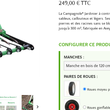
249,00 €
TTC
La Campagnole® Jardinier à contre
sableux, caillouteux et légers. S
pierres et des racines sans se bl
jusqu'à 300 m², fabriquée en Ave
CONFIGURER CE PROD
MANCHES :
PAIRES DE ROUES :
Roues moyeu p

Roues gonflabl