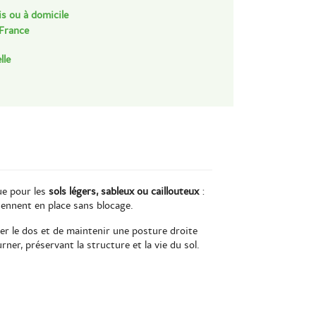
is ou à domicile
 France
lle
ue pour les
sols légers, sableux ou caillouteux
:
viennent en place sans blocage.
iter le dos et de maintenir une posture droite
ner, préservant la structure et la vie du sol.