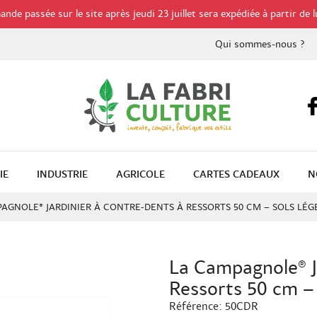
de passée sur le site après jeudi 23 juillet sera expédiée à partir de l
Qui sommes-nous ?
IE
INDUSTRIE
AGRICOLE
CARTES CADEAUX
N
AGNOLE® JARDINIER À CONTRE-DENTS À RESSORTS 50 CM – SOLS LÉG
La Campagnole® J
Ressorts 50 cm – 
Référence:
50CDR