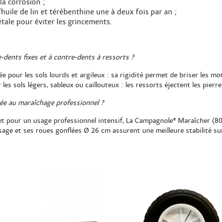
a corrosion ;
huile de lin et térébenthine une à deux fois par an ;
étale pour éviter les grincements.
-dents fixes et à contre-dents à ressorts ?
pour les sols lourds et argileux : sa rigidité permet de briser les mott
 sols légers, sableux ou caillouteux : les ressorts éjectent les pierres
tée au maraîchage professionnel ?
 et pour un usage professionnel intensif, La Campagnole® Maraîcher (80
sage et ses roues gonflées Ø 26 cm assurent une meilleure stabilité su