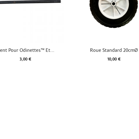


Aperçu rapide
Aperçu rapide
ent Pour Odinettes™ Et...
Roue Standard 20cmØ
3,00 €
10,00 €