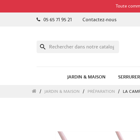
Toute comman
05 65 71 95 21
Contactez-nous
search
JARDIN & MAISON
SERRURER
JARDIN & MAISON
PRÉPARATION
LA CAMP