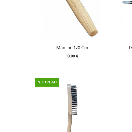

Aperçu rapide
Manche 120 Cm
D
10,00 €
NOUVEAU