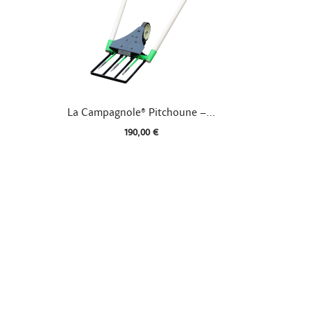

Aperçu rapide
La Campagnole® Pitchoune –...
190,00 €