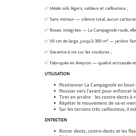
✅ Idéale sols légers, sableux et caillouteux ;
✅ Sans moteur — silence total, aucun carburan
✅ Roues intégrées — La Campagnole roule, elle 
✅ 50 cm de large, jusqu'à 300 m² — jardins famil
✅ Garantie à vie sur les soudures ;
✅ Fabriquée en Aveyron — qualité artisanale et
UTILISATION
Positionner La Campagnole en bout de
Pousser vers l'avant pour enfoncer l
Tirer en arrière : les contre-dents à 
Répéter le mouvement de va-et-vient s
Sur les terrains très caillouteux, il
ENTRETIEN
Rincer dents, contre-dents et les flas