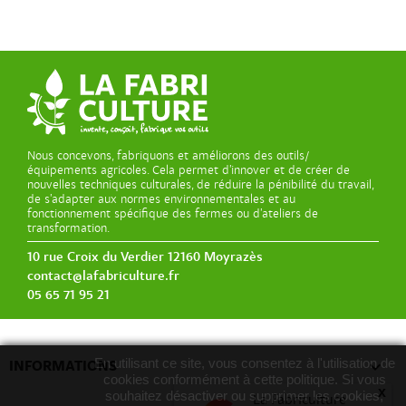
Nous concevons, fabriquons et améliorons des outils/
équipements agricoles. Cela permet d’innover et de créer de
nouvelles techniques culturales, de réduire la pénibilité du travail,
de s’adapter aux normes environnementales et au
fonctionnement spécifique des fermes ou d’ateliers de
transformation.
10 rue Croix du Verdier 12160 Moyrazès
contact@lafabriculture.fr
05 65 71 95 21
En utilisant ce site, vous consentez à l'utilisation de

INFORMATIONS
cookies conformément à cette politique. Si vous
x
souhaitez désactiver ou supprimer les cookies,
La Fabriculture