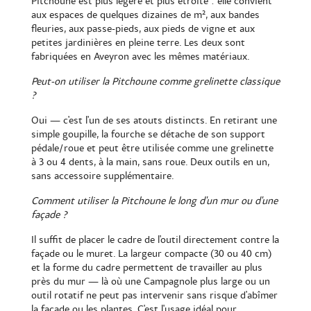
Pitchoune est plus légère et plus étroite : elle convient
aux espaces de quelques dizaines de m², aux bandes
fleuries, aux passe-pieds, aux pieds de vigne et aux
petites jardinières en pleine terre. Les deux sont
fabriquées en Aveyron avec les mêmes matériaux.
Peut-on utiliser la Pitchoune comme grelinette classique
?
Oui — c'est l'un de ses atouts distincts. En retirant une
simple goupille, la fourche se détache de son support
pédale/roue et peut être utilisée comme une grelinette
à 3 ou 4 dents, à la main, sans roue. Deux outils en un,
sans accessoire supplémentaire.
Comment utiliser la Pitchoune le long d'un mur ou d'une
façade ?
Il suffit de placer le cadre de l'outil directement contre la
façade ou le muret. La largeur compacte (30 ou 40 cm)
et la forme du cadre permettent de travailler au plus
près du mur — là où une Campagnole plus large ou un
outil rotatif ne peut pas intervenir sans risque d'abîmer
la façade ou les plantes. C'est l'usage idéal pour