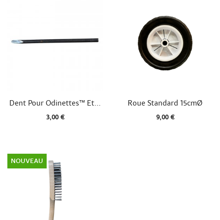


Aperçu rapide
Aperçu rapide
Dent Pour Odinettes™ Et...
Roue Standard 15cmØ
3,00 €
9,00 €
NOUVEAU