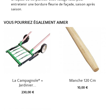
entretenir une bordure fleurie de façade, saison après
saison.
VOUS POURRIEZ ÉGALEMENT AIMER


Aperçu rapide
Aperçu rapide
La Campagnole® «
Manche 120 Cm
Jardinier...
10,00 €
230,00 €