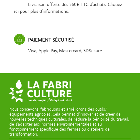
Livraison offerte dès 360€ TTC d'achats. Cliquez
ici pour plus d'informations.
PAIEMENT SÉCURISÉ
Visa, Apple Pay, Mastercard, 3DSecure...
Nous concevons, fabriquons et améliorons des outils/
équipements agricoles. Cela permet d’innover et de créer de
nouvelles techniques culturales, de réduire la pénibilité du travail,
de s’adapter aux normes environnementales et au
fonctionnement spécifique des fermes ou d’ateliers de
transformation.