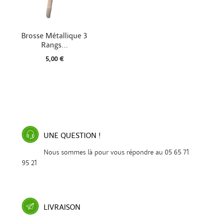

Aperçu rapide
Brosse Métallique 3
Rangs...
5,00 €
UNE QUESTION !
Nous sommes là pour vous répondre au 05 65 71
95 21
LIVRAISON