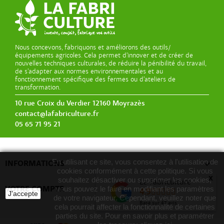
Nous concevons, fabriquons et améliorons des outils/
équipements agricoles. Cela permet d’innover et de créer de
nouvelles techniques culturales, de réduire la pénibilité du travail,
de s’adapter aux normes environnementales et au
fonctionnement spécifique des fermes ou d’ateliers de
transformation.
10 rue Croix du Verdier 12160 Moyrazès
contact@lafabriculture.fr
05 65 71 95 21
En utilisant ce site, vous consentez à l'utilisation de

INFORMATIONS
cookies conformément à cette politique. Si vous
x
souhaitez désactiver ou supprimer les cookies,
La Fabriculture

VOTRE COMPTE
vous pouvez le faire en modifiant les paramètres
4.9
J'accepte
de votre navigateur. Cependant, veuillez noter que
Basé sur
47
avis
cela pourrait affecter la fonctionnalité de certaines
parties du site. Pour en savoir plus et paramétrer