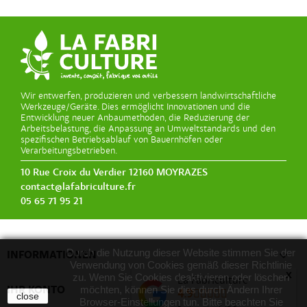
Wir entwerfen, produzieren und verbessern landwirtschaftliche
Werkzeuge/Geräte. Dies ermöglicht Innovationen und die
Entwicklung neuer Anbaumethoden, die Reduzierung der
Arbeitsbelastung, die Anpassung an Umweltstandards und den
spezifischen Betriebsablauf von Bauernhöfen oder
Verarbeitungsbetrieben.
10 Rue Croix du Verdier 12160 MOYRAZES
contact@lafabriculture.fr
05 65 71 95 21
Durch die Nutzung dieser Website stimmen Sie der

INFORMATIONEN
Verwendung von Cookies gemäß dieser Richtlinie
x
zu. Wenn Sie Cookies deaktivieren oder löschen
La Fabriculture

IHR KONTO
möchten, können Sie dies durch Ändern Ihrer
4.9
close
Browser-Einstellungen tun. Bitte beachten Sie