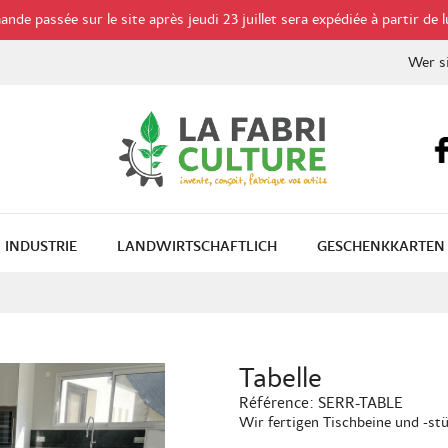
de passée sur le site après jeudi 23 juillet sera expédiée à partir de l
Wer s
INDUSTRIE
LANDWIRTSCHAFTLICH
GESCHENKKARTEN
Tabelle
Référence:
SERR-TABLE
Wir fertigen Tischbeine und -st