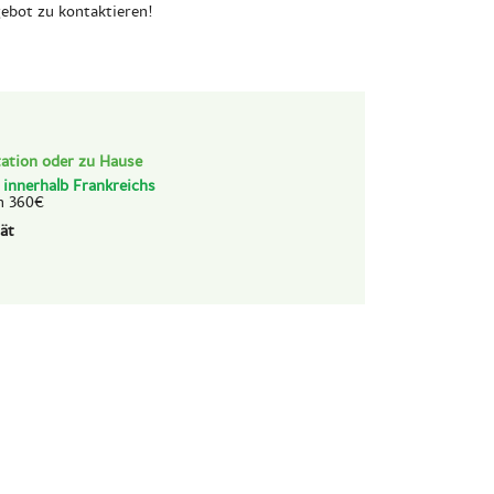
gebot zu kontaktieren!
ation oder zu Hause
d
innerhalb Frankreichs
n 360€
ät