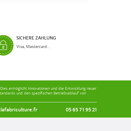
SICHERE ZAHLUNG
Visa, Mastercard...
Dies ermöglicht Innovationen und die Entwicklung neuer
andards und den spezifischen Betriebsablauf von
afabriculture.fr
05 65 71 95 21