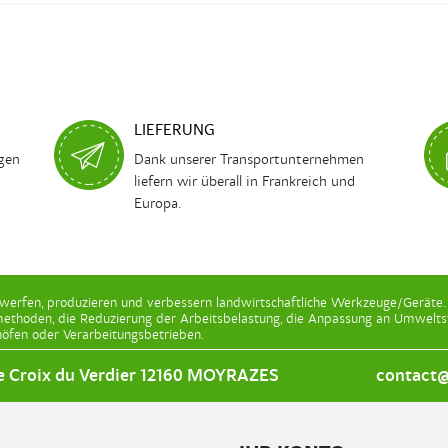
LIEFERUNG
agen
Dank unserer Transportunternehmen
liefern wir überall in Frankreich und
Europa.
werfen, produzieren und verbessern landwirtschaftliche Werkzeuge/Geräte. 
thoden, die Reduzierung der Arbeitsbelastung, die Anpassung an Umweltst
öfen oder Verarbeitungsbetrieben.
e Croix du Verdier 12160 MOYRAZES
contact@l