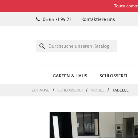
Toute comman
05 65 71 95 21
Kontaktiere uns
search
GARTEN & HAUS
SCHLOSSEREI
ZUHAUSE
SCHLOSSEREI
MÖBEL
TABELLE