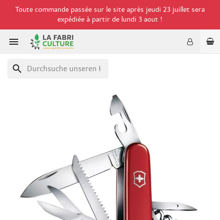
Toute commande passée sur le site après jeudi 23 juillet sera
expédiée à partir de lundi 3 aout !

search