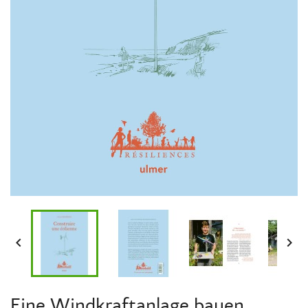


Eine Windkraftanlage bauen.