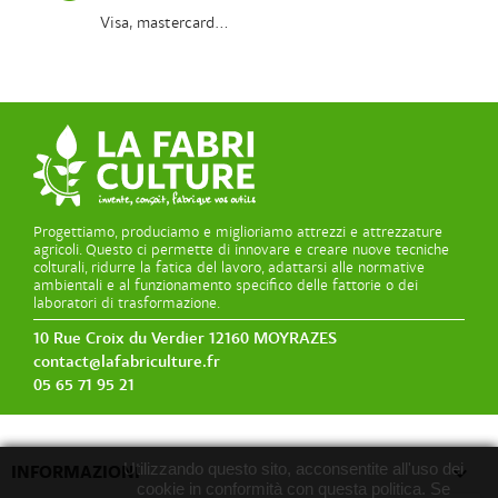
Visa, mastercard...
Progettiamo, produciamo e miglioriamo attrezzi e attrezzature
agricoli. Questo ci permette di innovare e creare nuove tecniche
colturali, ridurre la fatica del lavoro, adattarsi alle normative
ambientali e al funzionamento specifico delle fattorie o dei
laboratori di trasformazione.
10 Rue Croix du Verdier 12160 MOYRAZES
contact@lafabriculture.fr
05 65 71 95 21
Utilizzando questo sito, acconsentite all'uso dei

INFORMAZIONI
cookie in conformità con questa politica. Se