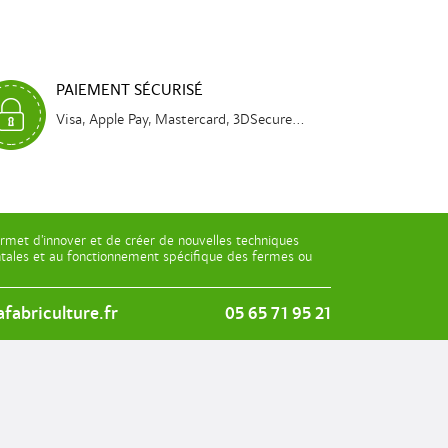
PAIEMENT SÉCURISÉ
Visa, Apple Pay, Mastercard, 3DSecure...
rmet d’innover et de créer de nouvelles techniques
entales et au fonctionnement spécifique des fermes ou
fabriculture.fr
05 65 71 95 21