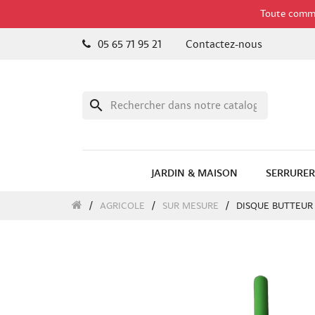
Toute comman
05 65 71 95 21
Contactez-nous
search
JARDIN & MAISON
SERRURER
AGRICOLE
SUR MESURE
DISQUE BUTTEUR