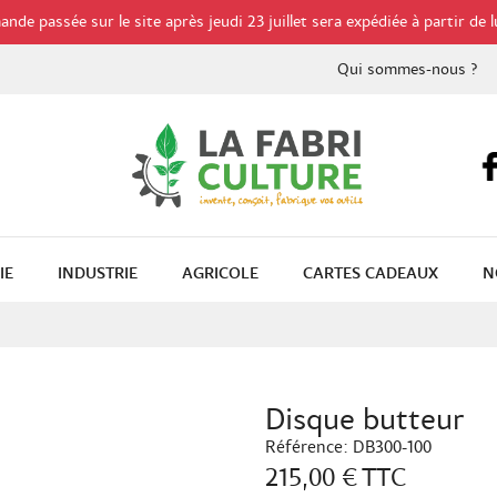
de passée sur le site après jeudi 23 juillet sera expédiée à partir de l
Qui sommes-nous ?
IE
INDUSTRIE
AGRICOLE
CARTES CADEAUX
N
Disque butteur
Référence:
DB300-100
215,00 €
TTC