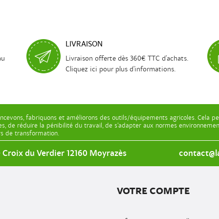
LIVRAISON
au
Livraison offerte dès 360€ TTC d'achats.
Cliquez ici pour plus d'informations.
ncevons, fabriquons et améliorons des outils/équipements agricoles. Cela pe
les, de réduire la pénibilité du travail, de s’adapter aux normes environnem
ers de transformation.
e Croix du Verdier 12160 Moyrazès
contact@la
VOTRE COMPTE