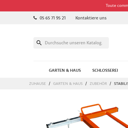
Toute comman
05 65 71 95 21
Kontaktiere uns
search
GARTEN & HAUS
SCHLOSSEREI
ZUHAUSE
GARTEN & HAUS
ZUBEHÖR
STABIL