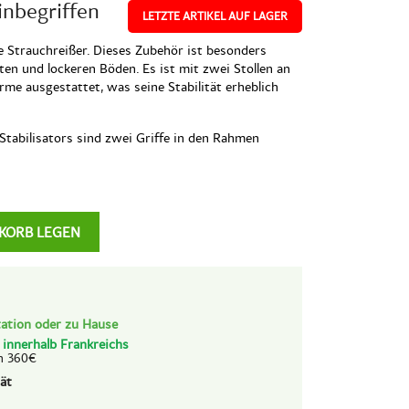
inbegriffen
LETZTE ARTIKEL AUF LAGER
die Strauchreißer. Dieses Zubehör ist besonders
hten und lockeren Böden. Es ist mit zwei Stollen an
rme ausgestattet, was seine Stabilität erheblich
Stabilisators sind zwei Griffe in den Rahmen
KORB LEGEN
ation oder zu Hause
d
innerhalb Frankreichs
n 360€
ät