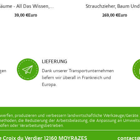


Schnellansicht
Schnellansicht
äume - All Das Wissen,...
Strauchzieher, Baum Und.
39,00 €Euro
269,00 €Euro
LIEFERUNG
agen
Dank unserer Transportunternehmen
liefern wir überall in Frankreich und
Europa.
werfen, produzieren und verbessern landwirtschaftliche Werkzeuge/Geräte. 
thoden, die Reduzierung der Arbeitsbelastung, die Anpassung an Umweltst
öfen oder Verarbeitungsbetrieben.
e Croix du Verdier 12160 MOYRAZES
contact@l