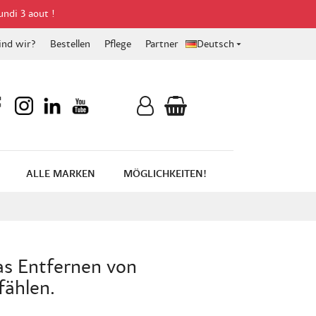
undi 3 aout !
ind wir?
Bestellen
Pflege
Partner
Deutsch

ALLE MARKEN
MÖGLICHKEITEN!
das Entfernen von
fählen.