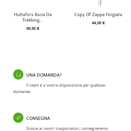


Vista rapida
Vista rapida
Hultafors Ascia Da
Copy Of Zappa Forgiata
Trekking...
44,00 €
90,95 €
UNA DOMANDA?
Il team è a vostra disposizione per qualsiasi
domanda.
CONSEGNA
Grazie ai nostri trasportatori, consegneremo