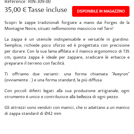
Référence:
RIN-309-00
35,00 €
Tasse incluse
DISPONIBILE IN MAGAZZINO
Scopri le zappe tradizionali forgiate a mano dai Forges de la
Montagne Noire, situati nell'omonimo massiccio nel Tarn!
La zappa è un utensile indispensabile e versatile in giardino.
Semplice, richiede poco sforzo ed è progettata con precisione
per durare. Con la sua lama affilata e il manico ergonomico di 135
cm, questa zappa è ideale per zappare, sradicare le erbacce e
preparare il terreno con facilità.
Ti offriamo due varianti: una forma chiamata "Aveyron"
(ovviamente...) e una forma standard, la più diffusa.
Con piccoli difetti legati alla sua produzione artigianale, ogni
strumento è unico e contribuisce alla bellezza di ogni pezzo.
Gli attrezzi sono venduti con manici, che si adattano a un manico
di zappa standard di Ø42 mm.