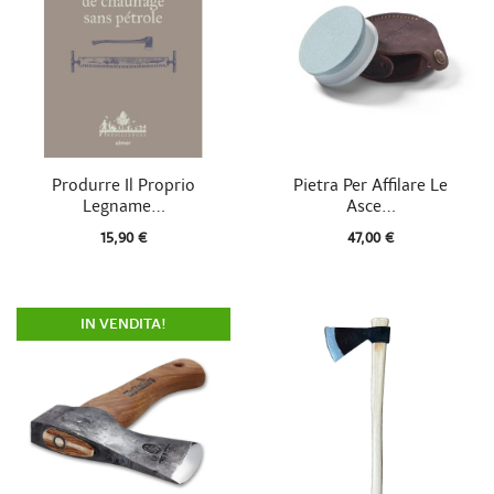


Vista rapida
Vista rapida
Produrre Il Proprio
Pietra Per Affilare Le
Legname...
Asce...
15,90 €
47,00 €
IN VENDITA!