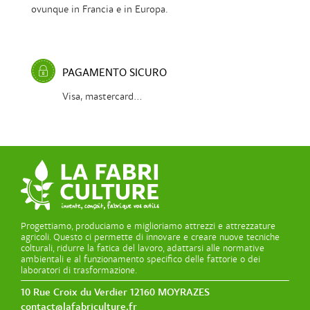
ovunque in Francia e in Europa.
PAGAMENTO SICURO
Visa, mastercard...
Progettiamo, produciamo e miglioriamo attrezzi e attrezzature
agricoli. Questo ci permette di innovare e creare nuove tecniche
colturali, ridurre la fatica del lavoro, adattarsi alle normative
ambientali e al funzionamento specifico delle fattorie o dei
laboratori di trasformazione.
10 Rue Croix du Verdier 12160 MOYRAZES
contact@lafabriculture.fr