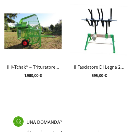


Vista rapida
Vista rapida
Il K-Tchak® – Trituratore...
Il Fasciatore Di Legna 2...
1.980,00 €
595,00 €
UNA DOMANDA?