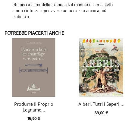
Rispetto al modello standard, il manico e la mascella
sono rinforzati per avere un attrezzo ancora più
robusto.
POTREBBE PIACERTI ANCHE


Vista rapida
Vista rapida
Produrre Il Proprio
Alberi. Tutti I Saperi,...
Legname...
39,00 €
15,90 €