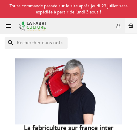
Toute commande passée sur le site après jeudi 23 juillet sera
expédiée à partir de lundi 3 aout !

search
La fabriculture sur france inter