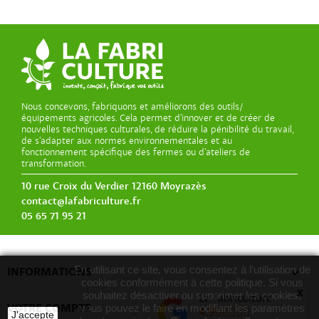
Nous concevons, fabriquons et améliorons des outils/
équipements agricoles. Cela permet d’innover et de créer de
nouvelles techniques culturales, de réduire la pénibilité du travail,
de s’adapter aux normes environnementales et au
fonctionnement spécifique des fermes ou d’ateliers de
transformation.
10 rue Croix du Verdier 12160 Moyrazès
contact@lafabriculture.fr
05 65 71 95 21
En utilisant ce site, vous consentez à l'utilisation de

INFORMATIONS
cookies conformément à cette politique. Si vous
x
souhaitez désactiver ou supprimer les cookies,
La Fabriculture

VOTRE COMPTE
vous pouvez le faire en modifiant les paramètres
4.9
J'accepte