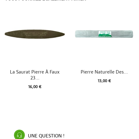


Aperçu rapide
Aperçu rapide
La Saurat Pierre À Faux
Pierre Naturelle Des...
23...
13,00 €
16,00 €
UNE QUESTION !