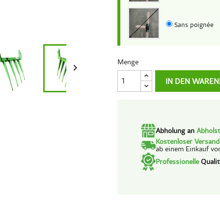
Sans poignée
Menge

IN DEN WAREN
Abholung an
Abholst
Kostenloser Versan
ab einem Einkauf vo
Professionelle
Qualit