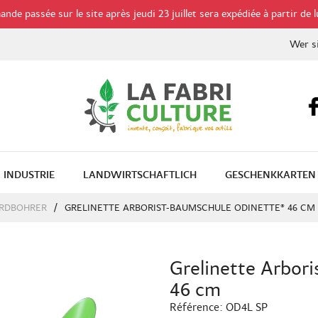
de passée sur le site après jeudi 23 juillet sera expédiée à partir de l
Wer s
INDUSTRIE
LANDWIRTSCHAFTLICH
GESCHENKKARTEN
RDBOHRER
GRELINETTE ARBORIST-BAUMSCHULE ODINETTE® 46 CM
Grelinette Arbor
46 cm
Référence:
OD4L SP