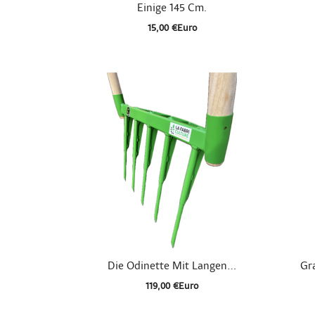

Schnellansicht
Einige 145 Cm.
15,00 €Euro

Schnellansicht
Die Odinette Mit Langen...
Gr
119,00 €Euro