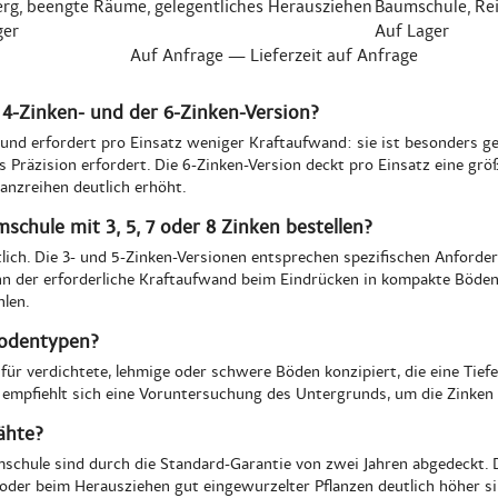
rg, beengte Räume, gelegentliches Herausziehen
Baumschule, Re
ger
Auf Lager
Auf Anfrage — Lieferzeit auf Anfrage
 4-Zinken- und der 6-Zinken-Version?
 und erfordert pro Einsatz weniger Kraftaufwand: sie ist besonders ge
s Präzision erfordert. Die 6-Zinken-Version deckt pro Einsatz eine größ
anzreihen deutlich erhöht.
schule mit 3, 5, 7 oder 8 Zinken bestellen?
tlich. Die 3- und 5-Zinken-Versionen entsprechen spezifischen Anforder
ann der erforderliche Kraftaufwand beim Eindrücken in kompakte Böden 
hlen.
Bodentypen?
 für verdichtete, lehmige oder schwere Böden konzipiert, die eine Tief
 empfiehlt sich eine Voruntersuchung des Untergrunds, um die Zinken
ähte?
chule sind durch die Standard-Garantie von zwei Jahren abgedeckt. Di
oder beim Herausziehen gut eingewurzelter Pflanzen deutlich höher s