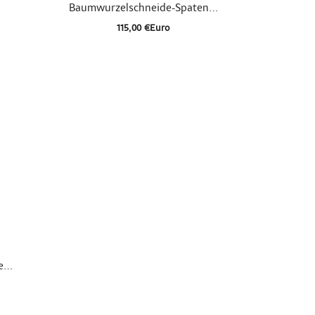

Schnellansicht
Baumwurzelschneide-Spaten...
115,00 €Euro
...