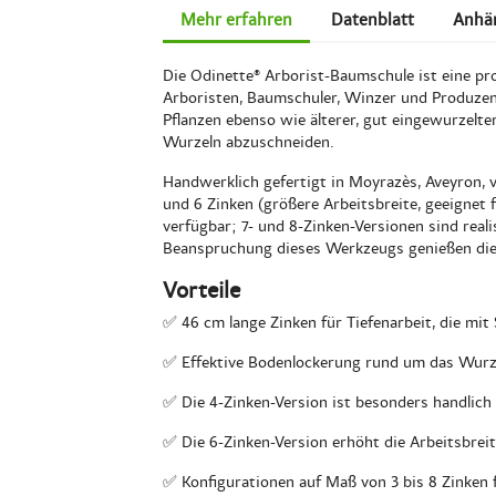
Mehr erfahren
Datenblatt
Anhä
Die Odinette® Arborist-Baumschule ist eine prof
Arboristen, Baumschuler, Winzer und Produzen
Pflanzen ebenso wie älterer, gut eingewurzelt
Wurzeln abzuschneiden.
Handwerklich gefertigt in Moyrazès, Aveyron, v
und 6 Zinken (größere Arbeitsbreite, geeignet 
verfügbar; 7- und 8-Zinken-Versionen sind rea
Beanspruchung dieses Werkzeugs genießen di
Vorteile
✅ 46 cm lange Zinken für Tiefenarbeit, die mit 
✅ Effektive Bodenlockerung rund um das Wurz
✅ Die 4-Zinken-Version ist besonders handlich
✅ Die 6-Zinken-Version erhöht die Arbeitsbrei
✅ Konfigurationen auf Maß von 3 bis 8 Zinken 