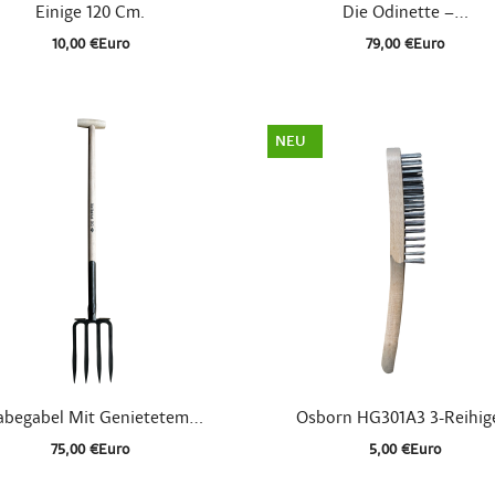


Schnellansicht
Schnellansicht
Einige 120 Cm.
Die Odinette –...
10,00 €Euro
79,00 €Euro
NEU


Schnellansicht
Schnellansicht
abegabel Mit Genietetem...
Osborn HG301A3 3-Reihige
75,00 €Euro
5,00 €Euro