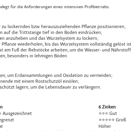
legt für die Anforderungen eines intensiven Profibetriebs.
 zu lockernden bzw. herauszuziehenden Pflanze positionieren;
n auf die Trittstange tief in den Boden eindrücken;
oden anzuheben und das Wurzelsystem zu lockern;
Pflanze wiederholen, bis das Wurzelsystem vollständig gelöst ist
st am Fuß der Rebstöcke arbeiten, um die Wasser- und Nährstoff
gen, besonders in lehmigen Böden.
igen, um Erdansammlungen und Oxidation zu vermeiden;
onende mit einem Rostschutzöl einölen;
chützt lagern, um die Lebensdauer zu verlängern.
en
6 Zinken
 Ausgezeichnet
⭐⭐⭐ Gut
grenzt
⭐⭐⭐⭐⭐ Groß
at
Höher