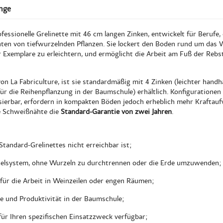
nge
essionelle Grelinette mit 46 cm langen Zinken, entwickelt für Berufe, 
ten von tiefwurzelnden Pflanzen. Sie lockert den Boden rund um das
er Exemplare zu erleichtern, und ermöglicht die Arbeit am Fuß der Re
on La Fabriculture, ist sie standardmäßig mit 4 Zinken (leichter hand
für die Reihenpflanzung in der Baumschule) erhältlich. Konfigurationen
lisierbar, erfordern in kompakten Böden jedoch erheblich mehr Kraft
e Schweißnähte die
Standard-Garantie von zwei Jahren
.
Standard-Grelinettes nicht erreichbar ist;
elsystem, ohne Wurzeln zu durchtrennen oder die Erde umzuwenden;
 für die Arbeit in Weinzeilen oder engen Räumen;
te und Produktivität in der Baumschule;
für Ihren spezifischen Einsatzzweck verfügbar;