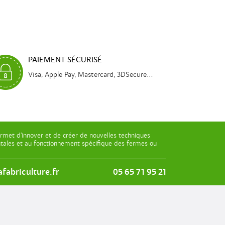
PAIEMENT SÉCURISÉ
Visa, Apple Pay, Mastercard, 3DSecure...
rmet d’innover et de créer de nouvelles techniques
entales et au fonctionnement spécifique des fermes ou
fabriculture.fr
05 65 71 95 21