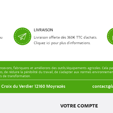
LIVRAISON
au
Livraison offerte dès 360€ TTC d'achats.
Cliquez ici pour plus d'informations.
ncevons, fabriquons et améliorons des outils/équipements agricoles. Cela pe
les, de réduire la pénibilité du travail, de s’adapter aux normes environnem
ers de transformation.
e Croix du Verdier 12160 Moyrazès
contact@la
VOTRE COMPTE