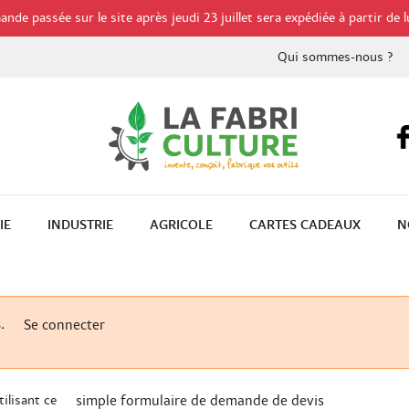
de passée sur le site après jeudi 23 juillet sera expédiée à partir de l
Qui sommes-nous ?
IE
INDUSTRIE
AGRICOLE
CARTES CADEAUX
N
.
Se connecter
ilisant ce
simple formulaire de demande de devis