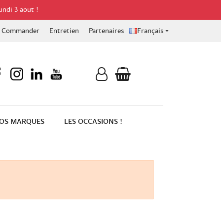
undi 3 aout !
Commander
Entretien
Partenaires
Français

OS MARQUES
LES OCCASIONS !