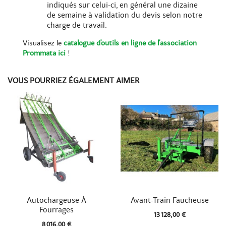
indiqués sur celui-ci, en général une dizaine
de semaine à validation du devis selon notre
charge de travail.
Visualisez le
catalogue d'outils en ligne de l'association
Prommata ici
!
VOUS POURRIEZ ÉGALEMENT AIMER


Aperçu rapide
Aperçu rapide
Autochargeuse À
Avant-Train Faucheuse
Fourrages
13 128,00 €
8 016,00 €