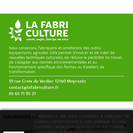
Nous concevons, fabriquons et améliorons des outils/
équipements agricoles. Cela permet d’innover et de créer de
nouvelles techniques culturales, de réduire la pénibilité du travail,
de s’adapter aux normes environnementales et au
fonctionnement spécifique des fermes ou d’ateliers de
transformation.
10 rue Croix du Verdier 12160 Moyrazès
contact@lafabriculture.fr
05 65 71 95 21
En utilisant ce site, vous consentez à l'utilisation de

INFORMATIONS
cookies conformément à cette politique. Si vous
x
souhaitez désactiver ou supprimer les cookies,
La Fabriculture

VOTRE COMPTE
vous pouvez le faire en modifiant les paramètres