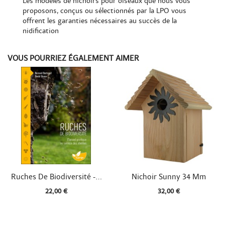
Les modèles de nichoirs pour oiseaux que nous vous
proposons, conçus ou sélectionnés par la LPO vous
offrent les garanties nécessaires au succès de la
nidification
VOUS POURRIEZ ÉGALEMENT AIMER


Aperçu rapide
Aperçu rapide
Ruches De Biodiversité -...
Nichoir Sunny 34 Mm
22,00 €
32,00 €