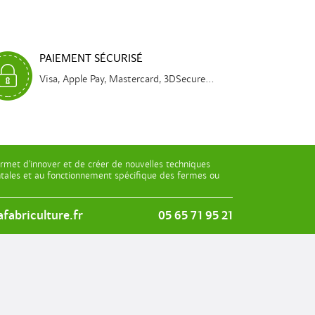
PAIEMENT SÉCURISÉ
Visa, Apple Pay, Mastercard, 3DSecure...
rmet d’innover et de créer de nouvelles techniques
entales et au fonctionnement spécifique des fermes ou
fabriculture.fr
05 65 71 95 21