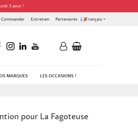
undi 3 aout !
Commander
Entretien
Partenaires
Français

OS MARQUES
LES OCCASIONS !
ntion pour La Fagoteuse