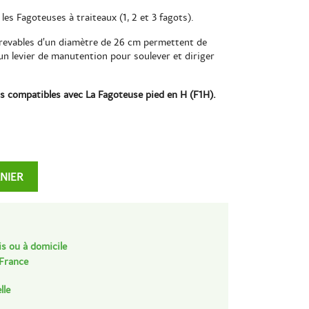
es Fagoteuses à traiteaux (1, 2 et 3 fagots).
crevables d’un diamètre de 26 cm permettent de
un levier de manutention pour soulever et diriger
as compatibles avec La Fagoteuse pied en H (F1H).
ANIER
is ou à domicile
 France
lle