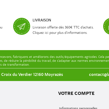
LIVRAISON
au
Livraison offerte dès 360€ TTC d'achats.
Cliquez ici pour plus d'informations.
ncevons, fabriquons et améliorons des outils/équipements agricoles. Cela pe
les, de réduire la pénibilité du travail, de s’adapter aux normes environnem
ers de transformation.
e Croix du Verdier 12160 Moyrazès
contact@la
VOTRE COMPTE
Informations personnelles