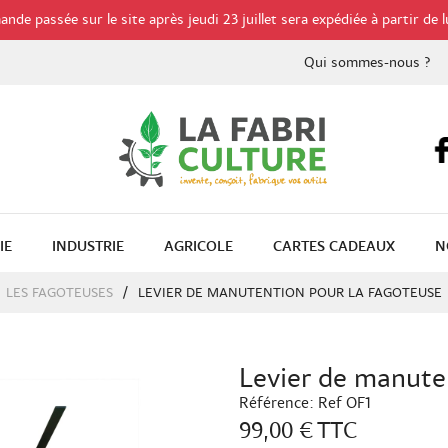
de passée sur le site après jeudi 23 juillet sera expédiée à partir de l
Qui sommes-nous ?
IE
INDUSTRIE
AGRICOLE
CARTES CADEAUX
N
LES FAGOTEUSES
LEVIER DE MANUTENTION POUR LA FAGOTEUSE
Levier de manute
Référence:
Ref OF1
99,00 €
TTC