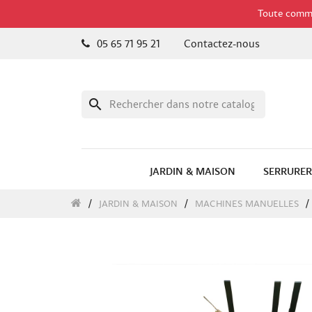
Toute comman
05 65 71 95 21
Contactez-nous
search
JARDIN & MAISON
SERRURER
JARDIN & MAISON
MACHINES MANUELLES